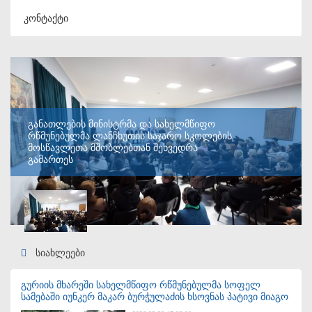
კონტაქტი
განათლების მინისტრმა და სახელმწიფო
რწმუნებულმა ლანჩხუთის საჯარო სკოლების
მოსწავლეთა მშობლებთან შეხვედრა
გამართეს
სიახლეები
გურიის მხარეში სახელმწიფო რწმუნებულმა სოფელ
სამებაში იუნკერ მაკარ ბურჭულაძის ხსოვნას პატივი მიაგო